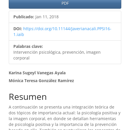
Barra
PDF
lateral
Publicado:
Jan 11, 2018
del
artículo
DOI:
https://doi.org/10.11144/Javerianacali.PPSI16-
1.iaib
Palabras clave:
Intervención psicológica, prevención, imagen
corporal
Contenido
Karina Sugeyl Vanegas Ayala
Mónica Teresa González Ramírez
principal
del
Resumen
artículo
A continuación se presenta una integración teórica de
dos tópicos de importancia actual: la psicología positiva y
la imagen corporal, en donde se detallan herramientas
de psicología positiva y la importancia de la prevención