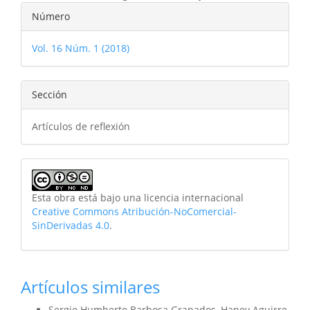
Detalles
Número
del
Vol. 16 Núm. 1 (2018)
artículo
Sección
Artículos de reflexión
Esta obra está bajo una licencia internacional
Creative Commons Atribución-NoComercial-
SinDerivadas 4.0
.
Artículos similares
Sergio Humberto Barbosa Granados, Haney Aguirre