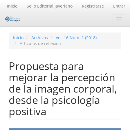
Navegación
Inicio
Sello Editorial Javeriano
Registrarse
Entrar
principal
Contenido
Toggl
principal
navig
Barra
lateral
Inicio
Archivos
Vol. 16 Núm. 1 (2018)
Artículos de reflexión
Propuesta para
mejorar la percepción
de la imagen corporal,
desde la psicología
positiva