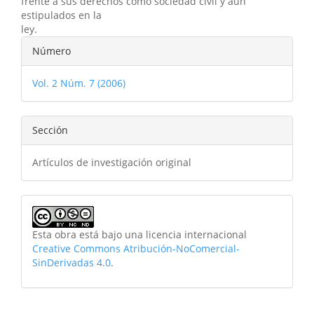
frente a sus derechos como sociedad civil y aun
estipulados en la
ley.
Detalles
Número
del
Vol. 2 Núm. 7 (2006)
artículo
Sección
Artículos de investigación original
Esta obra está bajo una licencia internacional
Creative Commons Atribución-NoComercial-
SinDerivadas 4.0
.