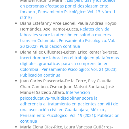
Manuel Antonio Marín ,
Las pérdidas y los duelos
en personas afectadas por el desplazamiento
forzado
,
Pensamiento Psicológico: Vol. 13 Núm. 1
(2015)
Diana Estefanny Arce-Leonel, Paula Andrea Hoyos-
Hernández, Axel Ramos-Lucca,
Relatos de vida
laborales sobre la atención en salud a mujeres
trans en Colombia
,
Pensamiento Psicológico: Vol.
20 (2022): Publicación continua
Diana Milec Cifuentes-Leiton, Erico Rentería-Pérez,
Incertidumbre laboral en el trabajo en plataformas
digitales: gramáticas para su comprensión en
Colombia
,
Pensamiento Psicológico: Vol. 21 (2023):
Publicación continua
Juan Carlos Plascencia-De la Torre, Elsy Claudia
Chan-Gamboa, Osmar Juan Matsui-Santana, José
Manuel Salcedo-Alfaro,
Intervención
psicoeducativa-multidisciplinar sobre la
adherencia al tratamiento en pacientes con VIH de
una asociación civil en Guadalajara, México
,
Pensamiento Psicológico: Vol. 19 (2021): Publicación
continua
María Elena Díaz-Rico, Laura Vanessa Gutiérrez-