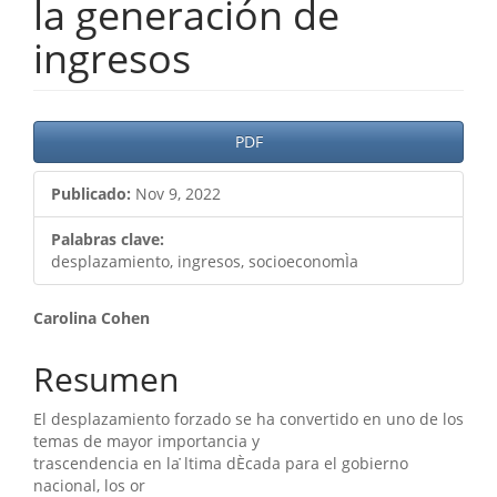
la generación de
ingresos
Barra
PDF
lateral
Publicado:
Nov 9, 2022
del
artículo
Palabras clave:
desplazamiento, ingresos, socioeconomÌa
Contenido
Carolina Cohen
principal
Resumen
del
El desplazamiento forzado se ha convertido en uno de los
artículo
temas de mayor importancia y
trascendencia en la ̇ltima dÈcada para el gobierno
nacional, los or