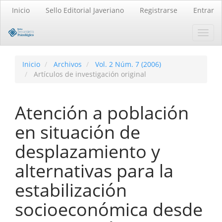
Navegación
Inicio
Sello Editorial Javeriano
Registrarse
Entrar
principal
Contenido
Toggl
principal
navig
Barra
lateral
Inicio
Archivos
Vol. 2 Núm. 7 (2006)
Artículos de investigación original
Atención a población
en situación de
desplazamiento y
alternativas para la
estabilización
socioeconómica desde