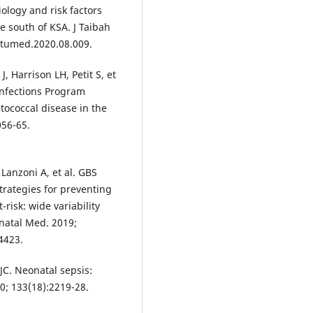
logy and risk factors
e south of KSA. J Taibah
.jtumed.2020.08.009.
, Harrison LH, Petit S, et
Infections Program
tococcal disease in the
056-65.
 Lanzoni A, et al. GBS
rategies for preventing
risk: wide variability
onatal Med. 2019;
4423.
JC. Neonatal sepsis:
0; 133(18):2219-28.