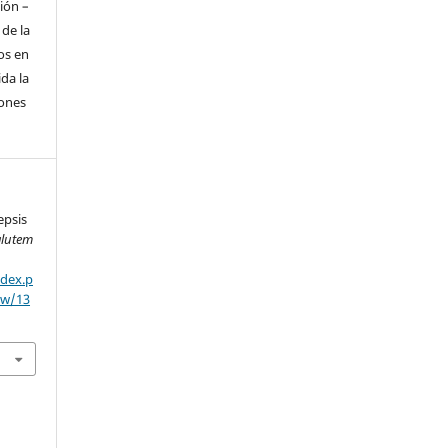
ión –
 de la
os en
da la
iones
epsis
alutem
ndex.p
ew/13