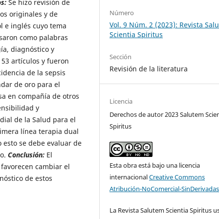
s:
Se hizo revisión de
Número
os originales y de
Vol. 9 Núm. 2 (2023): Revista Sal
l e inglés cuyo tema
Scientia Spiritus
 usaron como palabras
ía, diagnóstico y
Sección
53 artículos y fueron
Revisión de la literatura
cidencia de la sepsis
ndar de oro para el
usa en compañía de otros
Licencia
nsibilidad y
Derechos de autor 2023 Salutem Scien
ial de la Salud para el
Spiritus
mera línea terapia dual
o esto se debe evaluar de
no.
Conclusión:
El
Esta obra está bajo una licencia
 favorecen cambiar el
internacional
Creative Commons
nóstico de estos
Atribución-NoComercial-SinDerivadas
La Revista Salutem Scientia Spiritus us