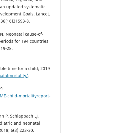
: an updated systematic
evelopment Goals. Lancet.
736(16)31593-8.
N. Neonatal cause-of-
periods for 194 countries:
:19-28.
le time for a child; 2019
natalmortality/
.
19
E-child-mortalityreport-
n P, Schlapbach LJ,
diatric and neonatal
2018; 6(3):223-30.