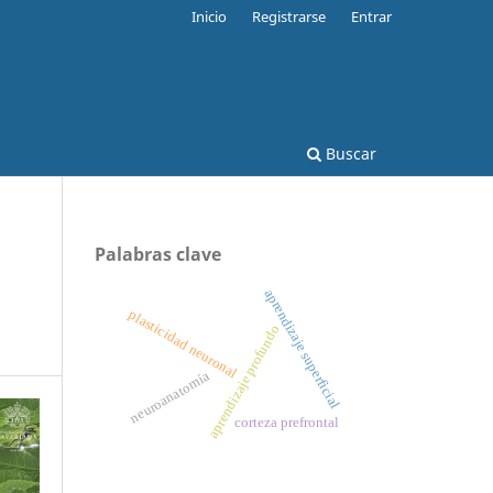
Inicio
Registrarse
Entrar
Buscar
Palabras clave
aprendizaje superficial
plasticidad neuronal
aprendizaje profundo
neuroanatomía
corteza prefrontal