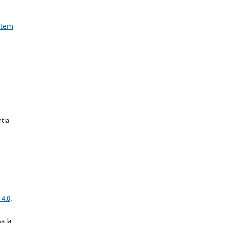
utem
tia
 4.0
.
a la