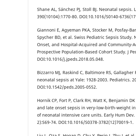
Shane AL, Sánchez PJ, Stoll BJ. Neonatal sepsis. 
390(10104):1770-80. DOI:10.1016/S0140-6736(17
Giannoni E, Agyeman PKA, Stocker M, Posfay-Ba
Spycher BD, et al. Swiss Pediatric Sepsis Study. 
Onset, and Hospital-Acquired and Community-Ac
Prospective Population-Based Cohort Study. J Ped
DOI:10.1016/j.jpeds.2018.05.048.
Bizzarro MJ, Raskind C, Baltimore RS, Gallagher 
neonatal sepsis at Yale: 1928-2003. Pediatrics. 2
DOI:10.1542/peds.2005-0552.
Hornik CP, Fort P, Clark RH, Watt K, Benjamin DK J
and late onset sepsis in very-low-birth-weight i
of neonatal intensive care units. Early Hum Dev.
2):S69-74. DOI:10.1016/S0378-3782(12)70019-1.
Liu L, Oza S, Hogan D, Chu Y, Perin J, Zhu J, et al