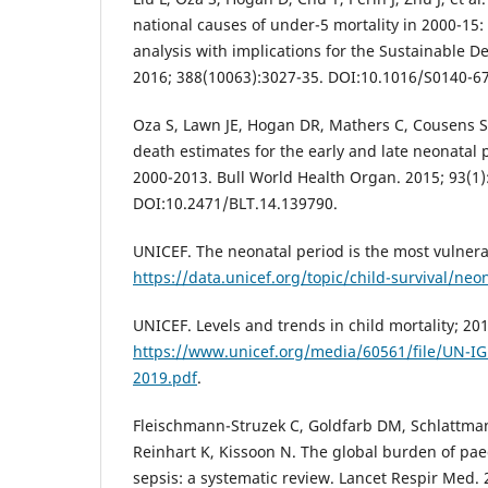
national causes of under-5 mortality in 2000-15
analysis with implications for the Sustainable D
2016; 388(10063):3027-35. DOI:10.1016/S0140-6
Oza S, Lawn JE, Hogan DR, Mathers C, Cousens S
death estimates for the early and late neonatal 
2000-2013. Bull World Health Organ. 2015; 93(1)
DOI:10.2471/BLT.14.139790.
UNICEF. The neonatal period is the most vulnerab
https://data.unicef.org/topic/child-survival/neo
UNICEF. Levels and trends in child mortality; 20
https://www.unicef.org/media/60561/file/UN-IGM
2019.pdf
.
Fleischmann-Struzek C, Goldfarb DM, Schlattman
Reinhart K, Kissoon N. The global burden of pae
sepsis: a systematic review. Lancet Respir Med. 