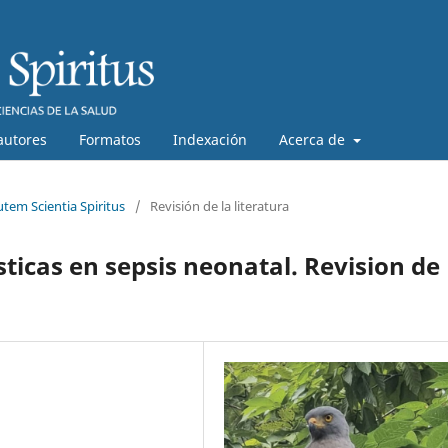
autores
Formatos
Indexación
Acerca de
utem Scientia Spiritus
/
Revisión de la literatura
icas en sepsis neonatal. Revision de