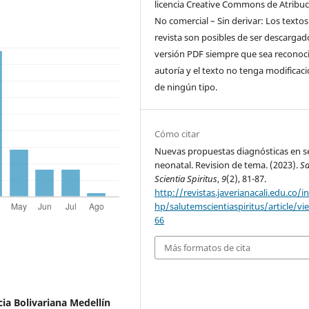
licencia Creative Commons de Atribuc
No comercial – Sin derivar: Los textos
revista son posibles de ser descargad
versión PDF siempre que sea reconoci
autoría y el texto no tenga modificac
de ningún tipo.
Cómo citar
Nuevas propuestas diagnósticas en s
neonatal. Revision de tema. (2023).
S
Scientia Spiritus
,
9
(2), 81-87.
http://revistas.javerianacali.edu.co/i
hp/salutemscientiaspiritus/article/vi
66
Más formatos de cita
cia Bolivariana Medellín