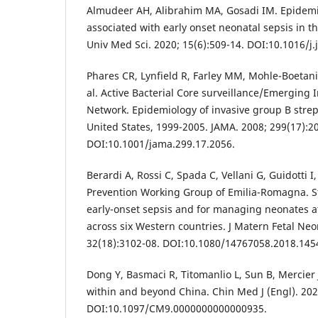
Almudeer AH, Alibrahim MA, Gosadi IM. Epidemio
associated with early onset neonatal sepsis in th
Univ Med Sci. 2020; 15(6):509-14. DOI:10.1016/j
Phares CR, Lynfield R, Farley MM, Mohle-Boetani J
al. Active Bacterial Core surveillance/Emerging 
Network. Epidemiology of invasive group B strep
United States, 1999-2005. JAMA. 2008; 299(17):2
DOI:10.1001/jama.299.17.2056.
Berardi A, Rossi C, Spada C, Vellani G, Guidotti I,
Prevention Working Group of Emilia-Romagna. St
early-onset sepsis and for managing neonates at-
across six Western countries. J Matern Fetal Ne
32(18):3102-08. DOI:10.1080/14767058.2018.145
Dong Y, Basmaci R, Titomanlio L, Sun B, Mercier 
within and beyond China. Chin Med J (Engl). 202
DOI:10.1097/CM9.0000000000000935.