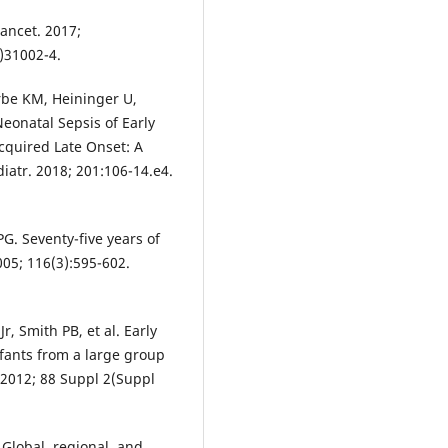
Lancet. 2017;
)31002-4.
rbe KM, Heininger U,
Neonatal Sepsis of Early
quired Late Onset: A
iatr. 2018; 201:106-14.e4.
PG. Seventy-five years of
005; 116(3):595-602.
r, Smith PB, et al. Early
nfants from a large group
 2012; 88 Suppl 2(Suppl
. Global, regional, and