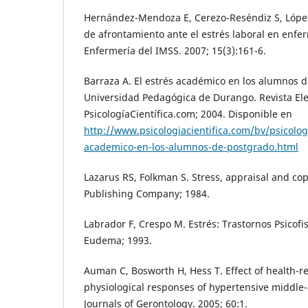
Hernández-Mendoza E, Cerezo-Reséndiz S, López
de afrontamiento ante el estrés laboral en enfe
Enfermería del IMSS. 2007; 15(3):161-6.
Barraza A. El estrés académico en los alumnos 
Universidad Pedagógica de Durango. Revista Ele
PsicologíaCientífica.com; 2004. Disponible en
http://www.psicologiacientifica.com/bv/psicologi
academico-en-los-alumnos-de-postgrado.html
Lazarus RS, Folkman S. Stress, appraisal and co
Publishing Company; 1984.
Labrador F, Crespo M. Estrés: Trastornos Psicofi
Eudema; 1993.
Auman C, Bosworth H, Hess T. Effect of health-r
physiological responses of hypertensive middle
Journals of Gerontology. 2005; 60:1.