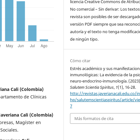
licencia Creative Commons de Atribuc
No comercial – Sin derivar: Los textos
revista son posibles de ser descargad
versión PDF siempre que sea reconoci
autoría y el texto no tenga modificac
de ningún tipo.
Cómo citar
Estrés académico y sus manifestacion
inmunológicas: La evidencia de la psi
neuro-endocrino-inmunología. (2023)
Salutem Scientia Spiritus
,
1
(1), 16-28.
riana Cali (Colombia)
http://revistas.javerianacali.edu.co/i
partamento de Clínicas
hp/salutemscientiaspiritus/article/vi
7
averiana Cali (Colombia)
Más formatos de cita
presas, Magíster en
Sociales.