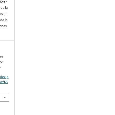
ión –
 de la
os en
da la
iones
es
co-
.
ndex.p
ew/65