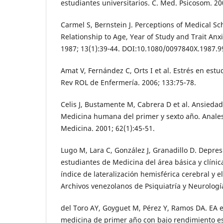
estudiantes universitarios. C. Med. Psicosom. 20
Carmel S, Bernstein J. Perceptions of Medical Sch
Relationship to Age, Year of Study and Trait Anx
1987; 13(1):39-44. DOI:10.1080/0097840X.1987.9
Amat V, Fernández C, Orts I et al. Estrés en est
Rev ROL de Enfermería. 2006; 133:75-78.
Celis J, Bustamente M, Cabrera D et al. Ansieda
Medicina humana del primer y sexto año. Anales
Medicina. 2001; 62(1):45-51.
Lugo M, Lara C, González J, Granadillo D. Depres
estudiantes de Medicina del área básica y clínica
índice de lateralización hemisférica cerebral y 
Archivos venezolanos de Psiquiatría y Neurología
del Toro AY, Goyguet M, Pérez Y, Ramos DA. EA 
medicina de primer año con bajo rendimiento e