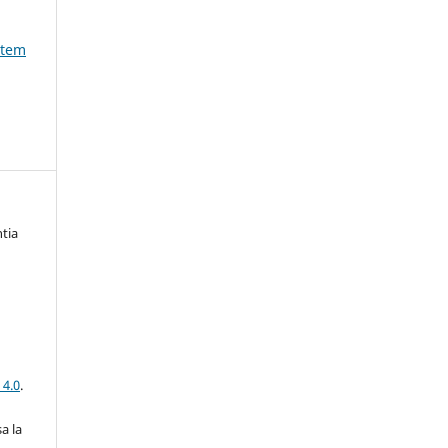
utem
tia
 4.0
.
a la