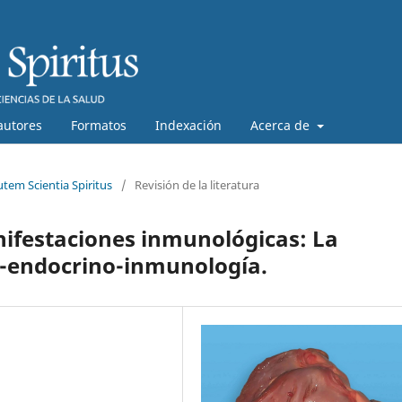
autores
Formatos
Indexación
Acerca de
utem Scientia Spiritus
/
Revisión de la literatura
nifestaciones inmunológicas: La
o-endocrino-inmunología.