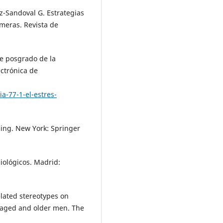
-Sandoval G. Estrategias
rmeras. Revista de
de posgrado de la
ctrónica de
a-77-1-el-estres-
ping. New York: Springer
siológicos. Madrid:
elated stereotypes on
-aged and older men. The