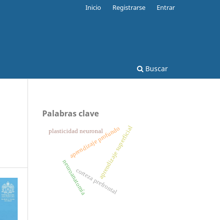
Inicio
Registrarse
Entrar
Buscar
Palabras clave
aprendizaje superficial
aprendizaje profundo
plasticidad neuronal
neuroanatomía
corteza prefrontal