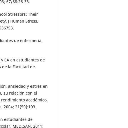
03; 67/68:26-33.
ool Stressors: Their
iety. J Human Stress.
936793.
udiantes de enfermería.
d y EA en estudiantes de
 de la Facultad de
ión, ansiedad y estrés en
, su relación con el
el rendimiento académico.
. 2004; 21(50):103.
en estudiantes de
scolar. MEDISAN. 2011;