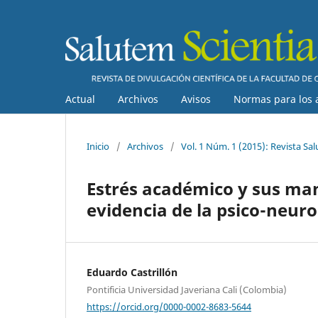
Actual
Archivos
Avisos
Normas para los 
Inicio
/
Archivos
/
Vol. 1 Núm. 1 (2015): Revista Sal
Estrés académico y sus ma
evidencia de la psico-neur
Eduardo Castrillón
Pontificia Universidad Javeriana Cali (Colombia)
https://orcid.org/0000-0002-8683-5644