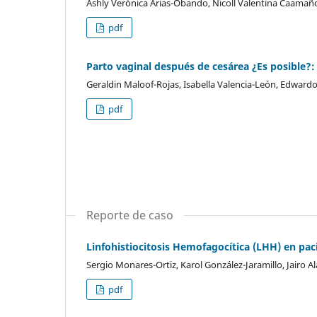
Ashly Verónica Arias-Obando, Nicoll Valentina Caamaño
pdf
Parto vaginal después de cesárea ¿Es posible?: 
Geraldin Maloof-Rojas, Isabella Valencia-León, Edward
pdf
Reporte de caso
Linfohistiocitosis Hemofagocítica (LHH) en pa
Sergio Monares-Ortiz, Karol González-Jaramillo, Jairo A
pdf