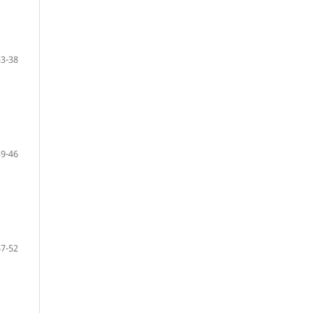
33-38
39-46
47-52