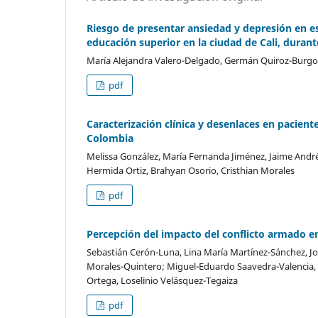
Riesgo de presentar ansiedad y depresión en es
educación superior en la ciudad de Cali, durant
María Alejandra Valero-Delgado, Germán Quiroz-Burgos,
pdf
Caracterización clínica y desenlaces en pacient
Colombia
Melissa González, María Fernanda Jiménez, Jaime André
Hermida Ortiz, Brahyan Osorio, Cristhian Morales
pdf
Percepción del impacto del conflicto armado 
Sebastián Cerón-Luna, Lina María Martínez-Sánchez, J
Morales-Quintero; Miguel-Eduardo Saavedra-Valencia, S
Ortega, Loselinio Velásquez-Tegaiza
pdf