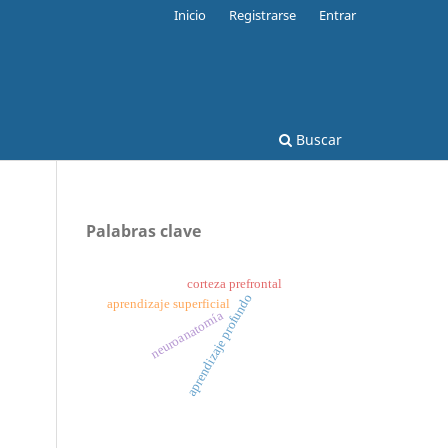
Inicio
Registrarse
Entrar
Buscar
Palabras clave
corteza prefrontal
aprendizaje profundo
aprendizaje superficial
neuroanatomía