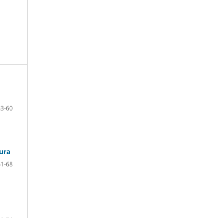
53-60
tura
61-68