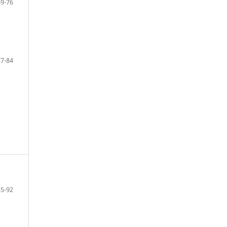
69-76
77-84
85-92