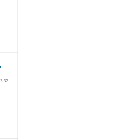
a
23-32