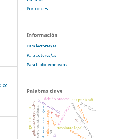
Português
Información
Para lectores/as
Para autores/as
Para bibliotecarios/as
dico
Palabras clave
debido proceso
ius puniendi
medio ambiente
gobierno corporativo
principios
Áreas naturales protegidas
no-humanos
l
ecocentrismo
corte constitucional
constitución ecológica
argumentación
verdad
valor intrínseco
tutela
flora
trasplante legal
fauna
ecosistemas
bit