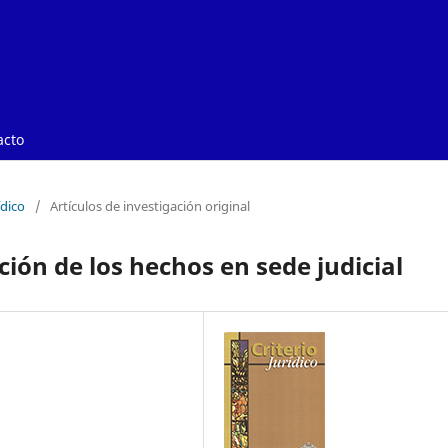
acto
ídico
/
Artículos de investigación original
ión de los hechos en sede judicial