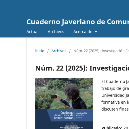
Cuaderno Javeriano de Comu
Actual
Archivos
Acerca de
Inicio
/
Archivos
/
Núm. 22 (2025): Investigación F
Núm. 22 (2025): Investigac
El Cuaderno J
trabajo de gr
Universidad Ja
formativa en l
discuten fine
Publicado:
20