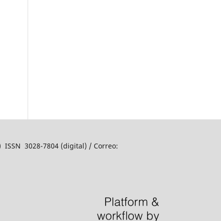
o)
ISSN 3028-7804 (digital)
/ Correo: