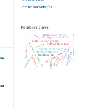
Para bibliotecarios/as
Palabras clave
moral
memoria colectiva
construcción de paz
inteligencia artificial
friedrich kittler
narrativa transmedia
distrito de aguablanca
ensayo
valores de marca
consumidores
comunicación digital
posicionamiento
narco telenovela
código
fidelización
entrevista
indígenas
ano
clientes
artistas
creación
cauca
esa