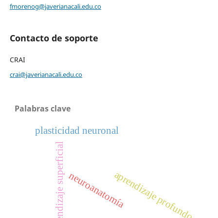
fmorenog@javerianacali.edu.co
Contacto de soporte
CRAI
crai@javerianacali.edu.co
Palabras clave
plasticidad neuronal
aprendizaje superficial
aprendizaje profundo
neuroanatomía