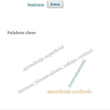
Registrarse
Entrar
Palabras clave
aprendizaje superficial
burnout, biomarcadores, trabajo, cortisol.
neuroanatomía
aprendizaje profundo