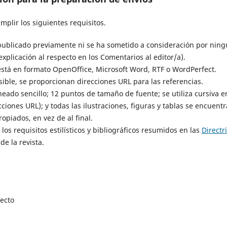
plir los siguientes requisitos.
 publicado previamente ni se ha sometido a consideración por ningu
plicación al respecto en los Comentarios al editor/a).
 está en formato OpenOffice, Microsoft Word, RTF o WordPerfect.
ible, se proporcionan direcciones URL para las referencias.
lineado sencillo; 12 puntos de tamaño de fuente; se utiliza cursiva
cciones URL); y todas las ilustraciones, figuras y tablas se encuent
ropiados, en vez de al final.
 los requisitos estilísticos y bibliográficos resumidos en las
Directr
e la revista.
fecto