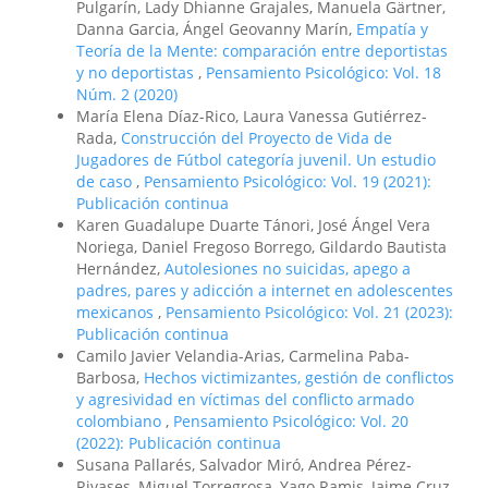
Pulgarín, Lady Dhianne Grajales, Manuela Gärtner,
Danna Garcia, Ángel Geovanny Marín,
Empatía y
Teoría de la Mente: comparación entre deportistas
y no deportistas
,
Pensamiento Psicológico: Vol. 18
Núm. 2 (2020)
María Elena Díaz-Rico, Laura Vanessa Gutiérrez-
Rada,
Construcción del Proyecto de Vida de
Jugadores de Fútbol categoría juvenil. Un estudio
de caso
,
Pensamiento Psicológico: Vol. 19 (2021):
Publicación continua
Karen Guadalupe Duarte Tánori, José Ángel Vera
Noriega, Daniel Fregoso Borrego, Gildardo Bautista
Hernández,
Autolesiones no suicidas, apego a
padres, pares y adicción a internet en adolescentes
mexicanos
,
Pensamiento Psicológico: Vol. 21 (2023):
Publicación continua
Camilo Javier Velandia-Arias, Carmelina Paba-
Barbosa,
Hechos victimizantes, gestión de conflictos
y agresividad en víctimas del conflicto armado
colombiano
,
Pensamiento Psicológico: Vol. 20
(2022): Publicación continua
Susana Pallarés, Salvador Miró, Andrea Pérez-
Rivases, Miguel Torregrosa, Yago Ramis, Jaime Cruz,