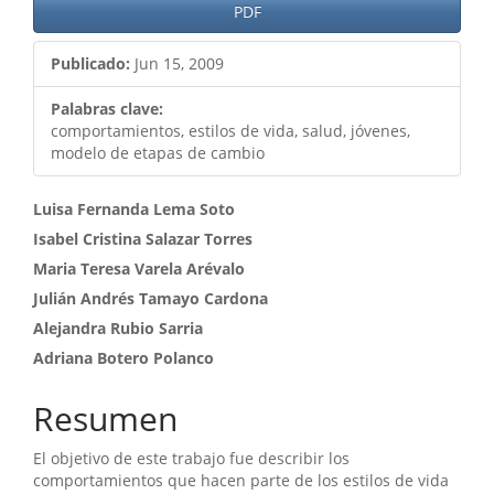
Barra
PDF
lateral
Publicado:
Jun 15, 2009
del
artículo
Palabras clave:
comportamientos, estilos de vida, salud, jóvenes,
modelo de etapas de cambio
Contenido
Luisa Fernanda Lema Soto
Isabel Cristina Salazar Torres
principal
Maria Teresa Varela Arévalo
del
Julián Andrés Tamayo Cardona
artículo
Alejandra Rubio Sarria
Adriana Botero Polanco
Resumen
El objetivo de este trabajo fue describir los
comportamientos que hacen parte de los estilos de vida