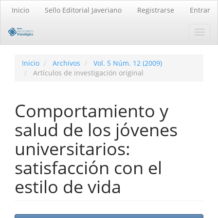
Navegación
Inicio
Sello Editorial Javeriano
Registrarse
Entrar
principal
Contenido
Toggl
principal
navig
Barra
lateral
Inicio
Archivos
Vol. 5 Núm. 12 (2009)
Artículos de investigación original
Comportamiento y
salud de los jóvenes
universitarios:
satisfacción con el
estilo de vida