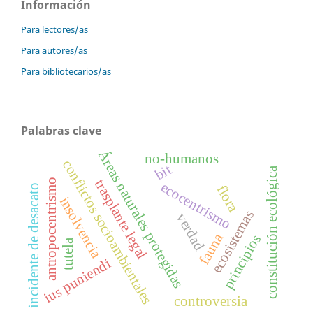
Información
Para lectores/as
Para autores/as
Para bibliotecarios/as
Palabras clave
Áreas naturales protegidas
no-humanos
conflictos socioambientales
bit
constitución ecológica
trasplante legal
antropocentrismo
ecocentrismo
incidente de desacato
flora
insolvencia
ecosistemas
verdad
fauna
principios
tutela
ius puniendi
controversia