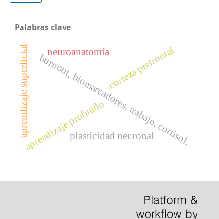
Palabras clave
aprendizaje superficial
corteza prefrontal
neuroanatomía
burnout, biomarcadores, trabajo, cortisol.
aprendizaje profundo
plasticidad neuronal