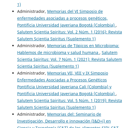
1)
Administrador,
Memorias del VI Simposio de
enfermedades asociadas a procesos genéticos,
Pontificia Universidad Javeriana Bogotá (Colombia)
,
Salutem Scientia Spiritus: Vol. 2 Núm. 1 (2016): Revista
Salutem Scientia Spiritus (Suplemento 1)
Administrador,
Memorias de Tópicos en Microbioma:
Hablemos de microbioma y salud humana
,
Salutem
Scientia Spiritus: Vol. 7 Núm. 1 (2021): Revista Salutem
Scientia Spiritus (Suplemento 1)
Administrador,
Memorias VII, VIII y IX Simposio
Enfermedades Asociadas a Procesos Genéticos
Pontificia Universidad Javeriana Cali (Colombia) y
Pontificia Universidad Javeriana Bogotá (Colombia)
,
Salutem Scientia Spiritus: Vol. 5 Núm. 1 (2019): Revista
Salutem Scientia Spiritus (Suplemento 1)
Administrador,
Memorias del: Seminario de
Investigación, Desarrollo e innovación (I&D+i) en
Ciencia y Tecnología (C&T) de los alimentos SIDi-C&T