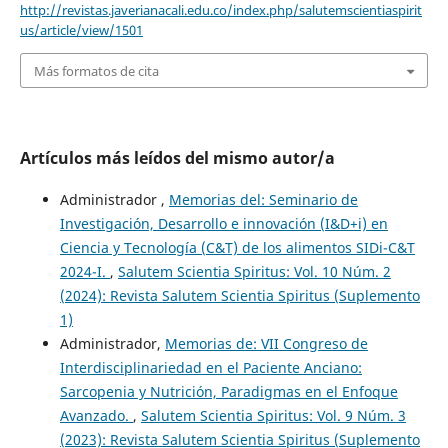
http://revistas.javerianacali.edu.co/index.php/salutemscientiaspirit
us/article/view/1501
Más formatos de cita
Artículos más leídos del mismo autor/a
Administrador ,
Memorias del: Seminario de
Investigación, Desarrollo e innovación (I&D+i) en
Ciencia y Tecnología (C&T) de los alimentos SIDi-C&T
2024-I.
,
Salutem Scientia Spiritus: Vol. 10 Núm. 2
(2024): Revista Salutem Scientia Spiritus (Suplemento
1)
Administrador,
Memorias de: VII Congreso de
Interdisciplinariedad en el Paciente Anciano:
Sarcopenia y Nutrición, Paradigmas en el Enfoque
Avanzado.
,
Salutem Scientia Spiritus: Vol. 9 Núm. 3
(2023): Revista Salutem Scientia Spiritus (Suplemento