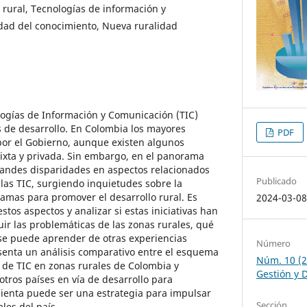
 rural, Tecnologías de información y
dad del conocimiento, Nueva ruralidad
logías de Información y Comunicación (TIC)
 de desarrollo. En Colombia los mayores
PDF
por el Gobierno, aunque existen algunos
ixta y privada. Sin embargo, en el panorama
randes disparidades en aspectos relacionados
Publicado
 las TIC, surgiendo inquietudes sobre la
ramas para promover el desarrollo rural. Es
2024-03-0
tos aspectos y analizar si estas iniciativas han
uir las problemáticas de las zonas rurales, qué
se puede aprender de otras experiencias
Número
resenta un análisis comparativo entre el esquema
Núm. 10 (2
 de TIC en zonas rurales de Colombia y
Gestión y 
otros países en vía de desarrollo para
ienta puede ser una estrategia para impulsar
Sección
ales del país