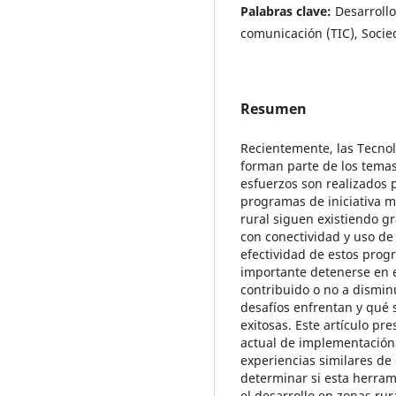
Palabras clave:
Desarrollo
comunicación (TIC), Socie
Resumen
Recientemente, las Tecno
forman parte de los temas
esfuerzos son realizados 
programas de iniciativa m
rural siguen existiendo g
con conectividad y uso de
efectividad de estos prog
importante detenerse en es
contribuido o no a dismin
desafíos enfrentan y qué 
exitosas. Este artículo p
actual de implementación
experiencias similares de 
determinar si esta herram
el desarrollo en zonas rur