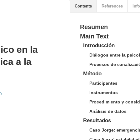
Contents
References
Info
Resumen
Main Text
Introducción
ico en la
Diálogos entre la psicol
ica a la
Procesos de canalizaci
Método
Participantes
Instrumentos
o
Procedimiento y consid
Análisis de datos
Resultados
Caso Jorge: emergencia
Caso Alexa: estabilidad 