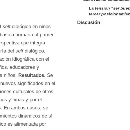
La tensión “ser bue
tercer posicionamien
Discusión
l 
self
 dialógico en niños 
básica primaria al primer 
spectiva que integra 
ría del 
self
 dialógico. 
ción idiográfica con el 
ños, educadores y 
s niños. 
Resultados.
 Se 
uevos significados en el 
iones culturales de otros 
os y niñas y por el 
s. En ambos casos, se 
mientos dinámicos de sí 
gico es alimentada por 