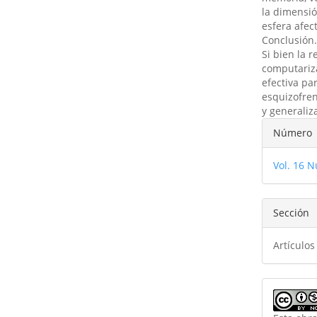
la dimensió
esfera afect
Conclusión
Si bien la 
computariz
efectiva pa
esquizofren
y generaliz
Detal
Número
del
Vol. 16 N
artíc
Sección
Artículos