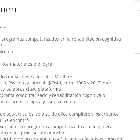
men
ulo
la e
s programas computarizados en la rehabilitación cognitiva
es
frenia.
n los materiales bibliográ
dos en las bases de datos Medline,
ia, PsycInfo y Journals@Ovid, entre 2005 y 2017, que
las palabras clave plataforma
rograma computarizado y rehabilitación cognitiva o
ión neuropsicológica y esquizofrenia.
.
de 356 artículos, solo 20 de ellos cumplieron los criterios
n. Se encontró
ervención con programas computarizados suele generar
nto en los procesos de atención,
elocidad de procesamiento y funciones ejecutivas como en