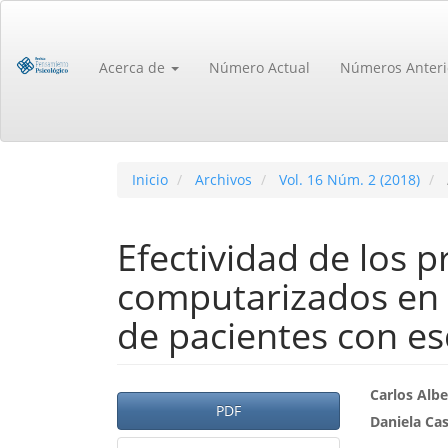
Navegación
principal
Contenido
Acerca de
Número Actual
Números Anteri
principal
Barra
lateral
Inicio
Archivos
Vol. 16 Núm. 2 (2018)
Efectividad de los 
computarizados en r
de pacientes con es
Barra
Cont
Carlos Alb
PDF
Daniela Ca
lateral
princ