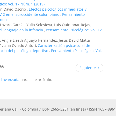
ico: Vol. 17 Núm. 1 (2019)
an David Osorio ,
Efectos psicológicos inmediatos y
V-2 en el suroccidente colombiano
,
Pensamiento
tinua
ázaro García , Yulia Solovieva, Luis Quintanar Rojas,
el lenguaje en la infancia
,
Pensamiento Psicológico: Vol. 12
, Angie Lizeth Aguayo Hernandez, Jesús David Matta
Viviana Oviedo Anturi,
Caracterización psicosocial de
ncia del psicólogo deportivo
,
Pensamiento Psicológico: Vol.
 66
Siguiente
→
ud avanzada
para este artículo.
eriana Cali - Colombia / ISSN 2665-3281 (en línea) / ISSN 1657-8961