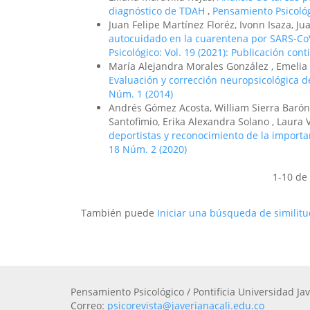
diagnóstico de TDAH
,
Pensamiento Psicológ
Juan Felipe Martínez Floréz, Ivonn Isaza, Ju
autocuidado en la cuarentena por SARS-Co
Psicológico: Vol. 19 (2021): Publicación con
María Alejandra Morales González , Emelia L
Evaluación y corrección neuropsicológica d
Núm. 1 (2014)
Andrés Gómez Acosta, William Sierra Barón
Santofimio, Erika Alexandra Solano , Laura 
deportistas y reconocimiento de la importa
18 Núm. 2 (2020)
1-10 de
También puede
Iniciar una búsqueda de similit
Pensamiento Psicológico / Pontificia Universidad Jav
Correo:
psicorevista@javerianacali.edu.co