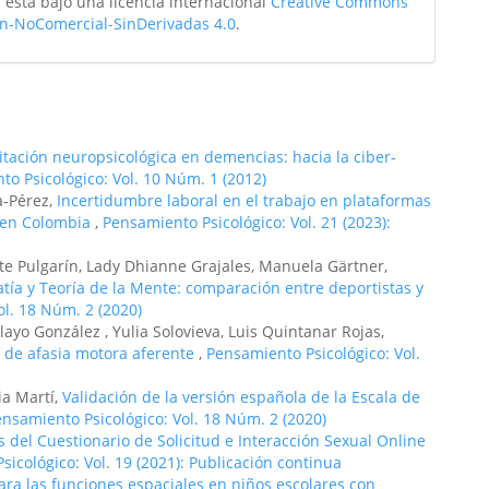
 está bajo una licencia internacional
Creative Commons
ón-NoComercial-SinDerivadas 4.0
.
itación neuropsicológica en demencias: hacia la ciber-
o Psicológico: Vol. 10 Núm. 1 (2012)
a-Pérez,
Incertidumbre laboral en el trabajo en plataformas
n en Colombia
,
Pensamiento Psicológico: Vol. 21 (2023):
te Pulgarín, Lady Dhianne Grajales, Manuela Gärtner,
tía y Teoría de la Mente: comparación entre deportistas y
ol. 18 Núm. 2 (2020)
ayo González , Yulia Solovieva, Luis Quintanar Rojas,
o de afasia motora aferente
,
Pensamiento Psicológico: Vol.
ia Martí,
Validación de la versión española de la Escala de
nsamiento Psicológico: Vol. 18 Núm. 2 (2020)
 del Cuestionario de Solicitud e Interacción Sexual Online
icológico: Vol. 19 (2021): Publicación continua
para las funciones espaciales en niños escolares con