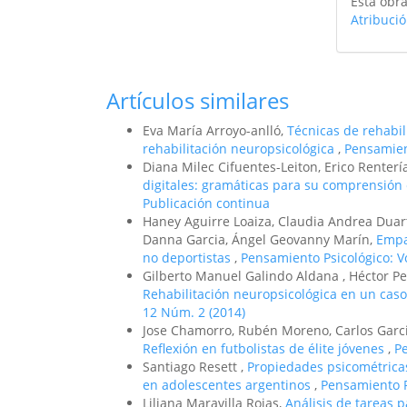
Esta obra
Atribuci
Artículos similares
Eva María Arroyo-anlló,
Técnicas de rehabil
rehabilitación neuropsicológica
,
Pensamient
Diana Milec Cifuentes-Leiton, Erico Renterí
digitales: gramáticas para su comprensió
Publicación continua
Haney Aguirre Loaiza, Claudia Andrea Duar
Danna Garcia, Ángel Geovanny Marín,
Empa
no deportistas
,
Pensamiento Psicológico: V
Gilberto Manuel Galindo Aldana , Héctor Pel
Rehabilitación neuropsicológica en un cas
12 Núm. 2 (2014)
Jose Chamorro, Rubén Moreno, Carlos Garc
Reflexión en futbolistas de élite jóvenes
,
Pe
Santiago Resett ,
Propiedades psicométricas
en adolescentes argentinos
,
Pensamiento Ps
Liliana Maravilla Rojas,
Análisis de tareas 