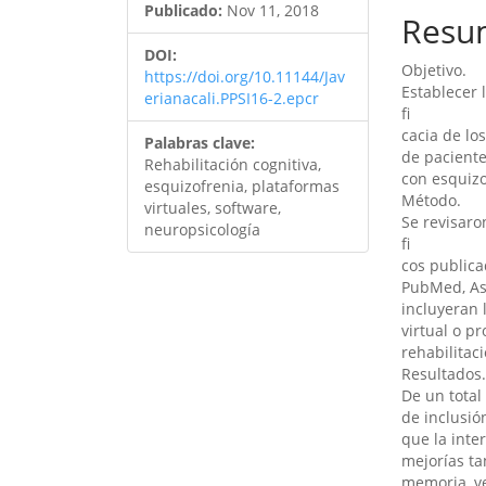
del
del
Publicado:
Nov 11, 2018
Resu
artículo
artíc
DOI:
Objetivo.
https://doi.org/10.11144/Jav
Establecer 
erianacali.PPSI16-2.epcr
fi
cacia de lo
Palabras clave:
de pacient
Rehabilitación cognitiva,
con esquizo
esquizofrenia, plataformas
Método.
virtuales, software,
Se revisaro
neuropsicología
fi
cos publica
PubMed, Ass
incluyeran 
virtual o p
rehabilitac
Resultados
De un total 
de inclusió
que la int
mejorías ta
memoria, v