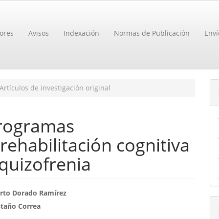
ores
Avisos
Indexación
Normas de Publicación
Enví
Artículos de investigación original
programas
ehabilitación cognitiva
quizofrenia
enido
erto Dorado Ramírez
staño Correa
ipal