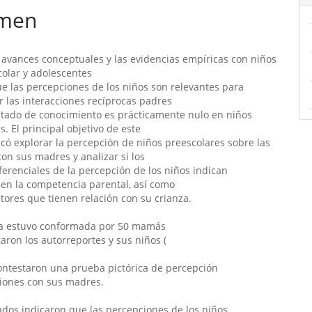
men
ulo
avances conceptuales y las evidencias empíricas con niños
olar y adolescentes
e las percepciones de los niños son relevantes para
 las interacciones recíprocas padres
 estado de conocimiento es prácticamente nulo en niños
s. El principal objetivo de este
có explorar la percepción de niños preescolares sobre las
con sus madres y analizar si los
ferenciales de la percepción de los niños indican
 en la competencia parental, así como
ctores que tienen relación con su crianza.
ra estuvo conformada por 50 mamás
aron los autorreportes y sus niños (
ontestaron una prueba pictórica de percepción
ciones con sus madres.
tados indicaron que las percepciones de los niños