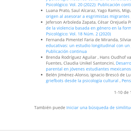
Psicológico: Vol. 20 (2022): Publicación con
Luana Prato, Saul Alcaraz, Yago Ramis, Mig
origen al asesorar a esgrimistas migrantes
Jeferson Arboleda Zapata, César Orejuela P
de la violencia basada en género en la for
Psicológico: Vol. 18 Núm. 2 (2020)
Fernanda Pimentel Faria de Miranda, Silvi
educativas: un estudio longitudinal con un
Publicación continua
Brenda Rodríguez Aguilar , Hans Oudhof v
Fuentes, Claudia Unikel Santoncini,
Desarro
parental en jóvenes estudiantes mexicano
Belén Jiménez-Alonso, Ignacio Brescó de L
griefbots desde la psicología cultural
,
Pens
1-10 de 
También puede
Iniciar una búsqueda de similit