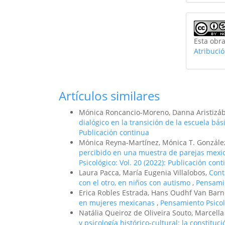
Esta obra
Atribuci
Artículos similares
Mónica Roncancio-Moreno, Danna Aristizáb
dialógico en la transición de la escuela bá
Publicación continua
Mónica Reyna-Martínez, Mónica T. Gonzále
percibido en una muestra de parejas mexi
Psicológico: Vol. 20 (2022): Publicación con
Laura Pacca, María Eugenia Villalobos,
Cont
con el otro, en niños con autismo
,
Pensamie
Erica Robles Estrada, Hans Oudhf Van Barn
en mujeres mexicanas
,
Pensamiento Psicol
Natália Queiroz de Oliveira Souto, Marcella
y psicología histórico-cultural: la constitu