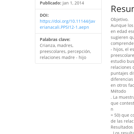
del
del
Publicado:
Jan 1, 2014
Resu
artículo
artíc
DOI:
Objetivo.
https://doi.org/10.11144/Jav
Aunque los 
erianacali.PPSI12-1.aepn
en edad esc
sugieren qu
Palabras clave:
comprender
Crianza, madres,
- hijos, el
preescolares, percepción,
preescolare
relaciones madre - hijo
estudio bus
relaciones 
puntajes di
diferencias
en otros fa
Método
. La muest
que contest
n
= 50) que c
de las rela
Resultados
. Los resul