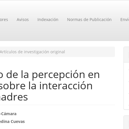
ores
Avisos
Indexación
Normas de Publicación
Enví
Artículos de investigación original
o de la percepción en
sobre la interacción
madres
enido
s-Cámara
edina Cuevas
ipal