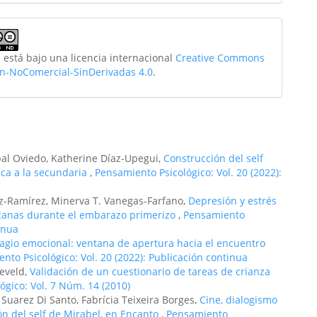
 está bajo una licencia internacional
Creative Commons
ón-NoComercial-SinDerivadas 4.0
.
al Oviedo, Katherine Díaz-Upegui,
Construcción del self
sica a la secundaria
,
Pensamiento Psicológico: Vol. 20 (2022):
z-Ramírez, Minerva T. Vanegas-Farfano,
Depresión y estrés
canas durante el embarazo primerizo
,
Pensamiento
tinua
agio emocional: ventana de apertura hacia el encuentro
nto Psicológico: Vol. 20 (2022): Publicación continua
eveld,
Validación de un cuestionario de tareas de crianza
ógico: Vol. 7 Núm. 14 (2010)
 Suarez Di Santo, Fabrícia Teixeira Borges,
Cine, dialogismo
ción del self de Mirabel, en Encanto
,
Pensamiento