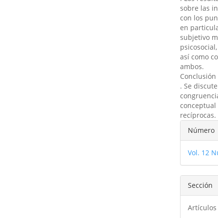
sobre las 
con los pun
en particul
subjetivo m
psicosocial
así como c
ambos.
Conclusión
. Se discut
congruencia
conceptual 
recíprocas.
Detal
Número
del
Vol. 12 N
artíc
Sección
Artículos