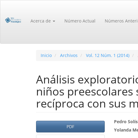
Navegación
principal
Contenido
Acerca de
Número Actual
Números Anteri
principal
Barra
lateral
Inicio
Archivos
Vol. 12 Núm. 1 (2014)
Análisis exploratori
niños preescolares 
recíproca con sus 
Barra
Cont
Pedro Solí
PDF
Yolanda M
lateral
princ