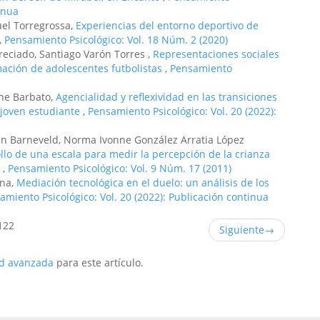
tinua
uel Torregrossa,
Experiencias del entorno deportivo de
,
Pensamiento Psicológico: Vol. 18 Núm. 2 (2020)
reciado, Santiago Varón Torres ,
Representaciones sociales
mación de adolescentes futbolistas
,
Pensamiento
ane Barbato,
Agencialidad y reflexividad en las transiciones
 joven estudiante
,
Pensamiento Psicológico: Vol. 20 (2022):
an Barneveld, Norma Ivonne González Arratia López
llo de una escala para medir la percepción de la crianza
s
,
Pensamiento Psicológico: Vol. 9 Núm. 17 (2011)
una,
Mediación tecnológica en el duelo: un análisis de los
amiento Psicológico: Vol. 20 (2022): Publicación continua
122
Siguiente
→
ud avanzada
para este artículo.