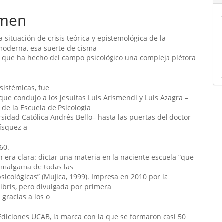
ipal
men
a situación de crisis teórica y epistemológica de la
ulo
moderna, esa suerte de cisma
o que ha hecho del campo psicológico una compleja plétora
sistémicas, fue
 que condujo a los jesuitas Luis Arismendi y Luis Azagra –
de la Escuela de Psicología
rsidad Católica Andrés Bello– hasta las puertas del doctor
ísquez a
60.
ón era clara: dictar una materia en la naciente escuela “que
amalgama de todas las
psicológicas” (Mujica, 1999). Impresa en 2010 por la
xlibris, pero divulgada por primera
 gracias a los o
Ediciones UCAB, la marca con la que se formaron casi 50