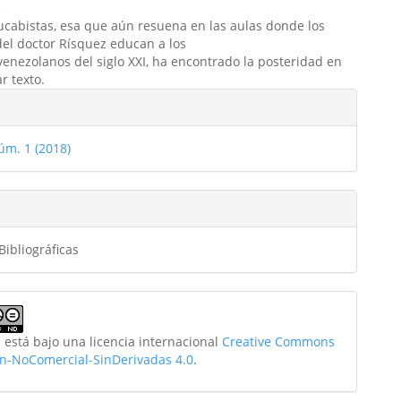
e
ucabistas, esa que aún resuena en las aulas donde los
del doctor Rísquez educan a los
venezolanos del siglo XXI, ha encontrado la posteridad en
r texto.
les
úm. 1 (2018)
ulo
ibliográficas
 está bajo una licencia internacional
Creative Commons
ón-NoComercial-SinDerivadas 4.0
.