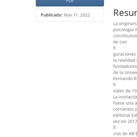
PDF
lateral
princ
Resu
del
del
Publicado:
Nov 11, 2022
La originari
artículo
artíc
psicología 
constitutiv
de con
fi
guraciones 
la realidad
fundadores 
de la Unive
Fernando R
fi
nales de 19
La invitaci
fuese una 
corrientes 
editorial E
vez en 2017
fi
cios de AB 