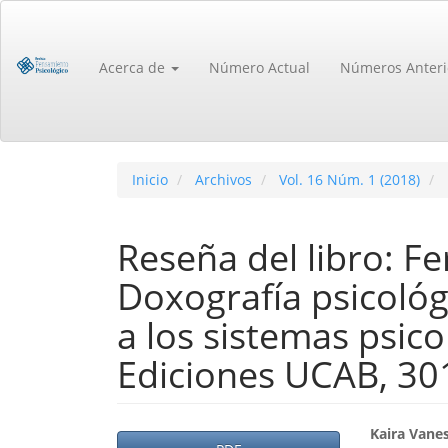
Navegación
principal
Contenido
Acerca de
Número Actual
Números Anteri
principal
Barra
lateral
Inicio
Archivos
Vol. 16 Núm. 1 (2018)
Reseña del libro: F
Doxografía psicológ
a los sistemas psico
Ediciones UCAB, 30
Barra
Cont
Kaira Vane