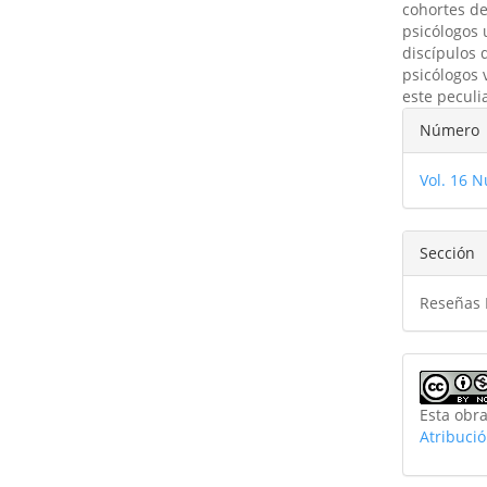
cohortes d
psicólogos 
discípulos 
psicólogos 
este peculia
Detal
Número
del
Vol. 16 N
artíc
Sección
Reseñas B
Esta obra
Atribuci