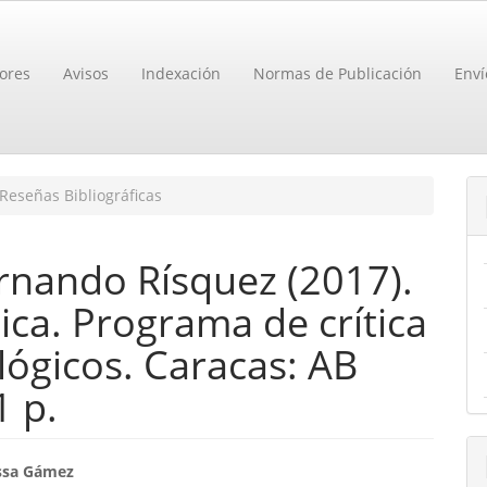
ores
Avisos
Indexación
Normas de Publicación
Enví
Reseñas Bibliográficas
ernando Rísquez (2017).
ica. Programa de crítica
lógicos. Caracas: AB
1 p.
enido
ssa Gámez