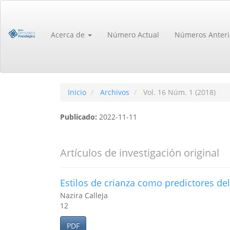
Navegación
principal
Contenido
Acerca de
Número Actual
Números Anteri
principal
Barra
lateral
Inicio
Archivos
Vol. 16 Núm. 1 (2018)
Publicado:
2022-11-11
Artículos de investigación original
Estilos de crianza como predictores d
Nazira Calleja
12
PDF