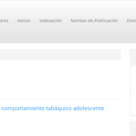
ores
Avisos
Indexación
Normas de Publicación
Enví
el comportamiento tabáquico adolescente