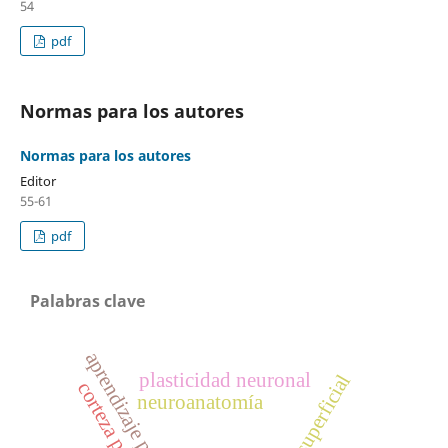
54
pdf
Normas para los autores
Normas para los autores
Editor
55-61
pdf
Palabras clave
aprendizaje profundo
plasticidad neuronal
corteza prefrontal
neuroanatomía