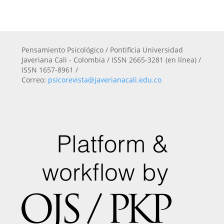
Pensamiento Psicológico / Pontificia Universidad
Javeriana Cali - Colombia / ISSN 2665-3281 (en línea) /
ISSN 1657-8961 /
Correo:
psicorevista@javerianacali.edu.co