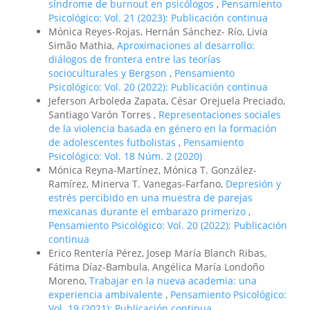
síndrome de burnout en psicólogos
,
Pensamiento
Psicológico: Vol. 21 (2023): Publicación continua
Mónica Reyes-Rojas, Hernán Sánchez- Río, Livia
Simão Mathia,
Aproximaciones al desarrollo:
diálogos de frontera entre las teorías
socioculturales y Bergson
,
Pensamiento
Psicológico: Vol. 20 (2022): Publicación continua
Jeferson Arboleda Zapata, César Orejuela Preciado,
Santiago Varón Torres ,
Representaciones sociales
de la violencia basada en género en la formación
de adolescentes futbolistas
,
Pensamiento
Psicológico: Vol. 18 Núm. 2 (2020)
Mónica Reyna-Martínez, Mónica T. González-
Ramírez, Minerva T. Vanegas-Farfano,
Depresión y
estrés percibido en una muestra de parejas
mexicanas durante el embarazo primerizo
,
Pensamiento Psicológico: Vol. 20 (2022): Publicación
continua
Erico Rentería Pérez, Josep María Blanch Ribas,
Fátima Díaz-Bambula, Angélica María Londoño
Moreno,
Trabajar en la nueva academia: una
experiencia ambivalente
,
Pensamiento Psicológico:
Vol. 19 (2021): Publicación continua