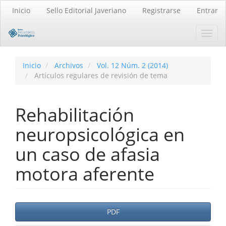
Navegación
Inicio
Sello Editorial Javeriano
Registrarse
Entrar
principal
Contenido
Toggl
principal
navig
Barra
lateral
Inicio
Archivos
Vol. 12 Núm. 2 (2014)
Artículos regulares de revisión de tema
Rehabilitación
neuropsicológica en
un caso de afasia
motora aferente
Barra
PDF