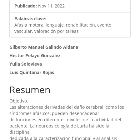
lateral
Publicado:
Nov 11, 2022
del
artículo
Palabras clave:
Afasia motora, lenguaje, rehabilitación, evento
vascular, Valoración por tareas
Contenido
Gilberto Manuel Galindo Aldana
Héctor Pelayo González
principal
Yulia Solovieva
del
Luis Quintanar Rojas
artículo
Resumen
Objetivo.
Las alteraciones derivadas del daño cerebral, como los
síndromes afásicos, pueden desencadenar
disfunciones en diferentes niveles de la actividad del
paciente. La neuropsicología de Luria ha sido la
disciplina
dedicada a la caracterización funcional y al análisis