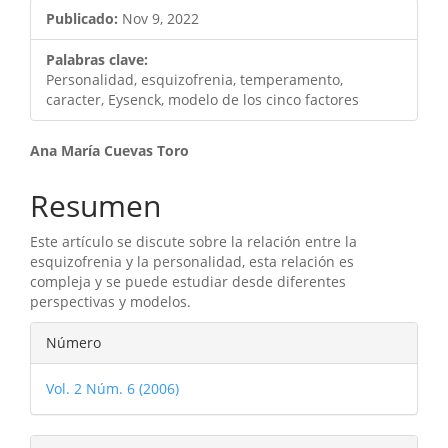
lateral
Publicado:
Nov 9, 2022
del
artículo
Palabras clave:
Personalidad, esquizofrenia, temperamento,
caracter, Eysenck, modelo de los cinco factores
Contenido
Ana María Cuevas Toro
principal
Resumen
del
Este artículo se discute sobre la relación entre la
artículo
esquizofrenia y la personalidad, esta relación es
compleja y se puede estudiar desde diferentes
perspectivas y modelos.
Detalles
Número
del
Vol. 2 Núm. 6 (2006)
artículo