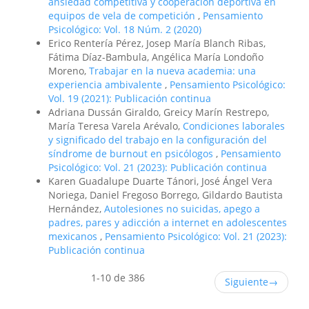
ansiedad competitiva y cooperación deportiva en
equipos de vela de competición
,
Pensamiento
Psicológico: Vol. 18 Núm. 2 (2020)
Erico Rentería Pérez, Josep María Blanch Ribas,
Fátima Díaz-Bambula, Angélica María Londoño
Moreno,
Trabajar en la nueva academia: una
experiencia ambivalente
,
Pensamiento Psicológico:
Vol. 19 (2021): Publicación continua
Adriana Dussán Giraldo, Greicy Marín Restrepo,
María Teresa Varela Arévalo,
Condiciones laborales
y significado del trabajo en la configuración del
síndrome de burnout en psicólogos
,
Pensamiento
Psicológico: Vol. 21 (2023): Publicación continua
Karen Guadalupe Duarte Tánori, José Ángel Vera
Noriega, Daniel Fregoso Borrego, Gildardo Bautista
Hernández,
Autolesiones no suicidas, apego a
padres, pares y adicción a internet en adolescentes
mexicanos
,
Pensamiento Psicológico: Vol. 21 (2023):
Publicación continua
1-10 de 386
Siguiente
→