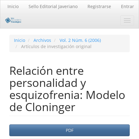
Navegación
Inicio
Sello Editorial Javeriano
Registrarse
Entrar
principal
Contenido
Toggl
principal
navig
Barra
lateral
Inicio
Archivos
Vol. 2 Núm. 6 (2006)
Artículos de investigación original
Relación entre
personalidad y
esquizofrenia: Modelo
de Cloninger
Barra
PDF