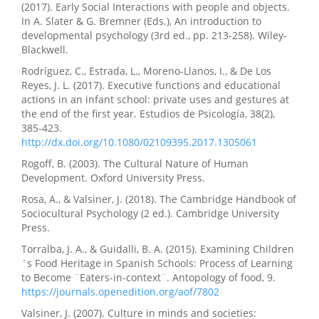
(2017). Early Social Interactions with people and objects.
In A. Slater & G. Bremner (Eds.), An introduction to
developmental psychology (3rd ed., pp. 213-258). Wiley-
Blackwell.
Rodríguez, C., Estrada, L., Moreno-Llanos, I., & De Los
Reyes, J. L. (2017). Executive functions and educational
actions in an infant school: private uses and gestures at
the end of the first year. Estudios de Psicología, 38(2),
385-423.
http://dx.doi.org/10.1080/02109395.2017.1305061
Rogoff, B. (2003). The Cultural Nature of Human
Development. Oxford University Press.
Rosa, A., & Valsiner, J. (2018). The Cambridge Handbook of
Sociocultural Psychology (2 ed.). Cambridge University
Press.
Torralba, J. A., & Guidalli, B. A. (2015). Examining Children
´s Food Heritage in Spanish Schools: Process of Learning
to Become ¨Eaters-in-context¨. Antopology of food, 9.
https://journals.openedition.org/aof/7802
Valsiner, J. (2007). Culture in minds and societies: