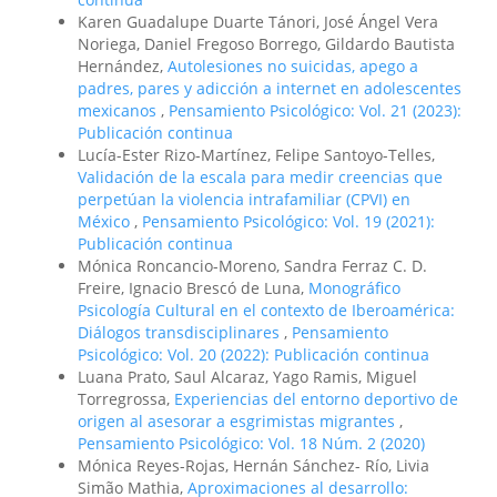
Karen Guadalupe Duarte Tánori, José Ángel Vera
Noriega, Daniel Fregoso Borrego, Gildardo Bautista
Hernández,
Autolesiones no suicidas, apego a
padres, pares y adicción a internet en adolescentes
mexicanos
,
Pensamiento Psicológico: Vol. 21 (2023):
Publicación continua
Lucía-Ester Rizo-Martínez, Felipe Santoyo-Telles,
Validación de la escala para medir creencias que
perpetúan la violencia intrafamiliar (CPVI) en
México
,
Pensamiento Psicológico: Vol. 19 (2021):
Publicación continua
Mónica Roncancio-Moreno, Sandra Ferraz C. D.
Freire, Ignacio Brescó de Luna,
Monográfico
Psicología Cultural en el contexto de Iberoamérica:
Diálogos transdisciplinares
,
Pensamiento
Psicológico: Vol. 20 (2022): Publicación continua
Luana Prato, Saul Alcaraz, Yago Ramis, Miguel
Torregrossa,
Experiencias del entorno deportivo de
origen al asesorar a esgrimistas migrantes
,
Pensamiento Psicológico: Vol. 18 Núm. 2 (2020)
Mónica Reyes-Rojas, Hernán Sánchez- Río, Livia
Simão Mathia,
Aproximaciones al desarrollo: