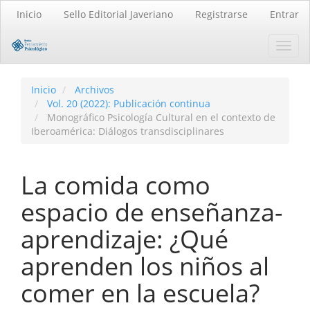
Navegación
Inicio
Sello Editorial Javeriano
Registrarse
Entrar
principal
Contenido
Toggl
principal
navig
Barra
lateral
Inicio
Archivos
Vol. 20 (2022): Publicación continua
Monográfico Psicología Cultural en el contexto de
Iberoamérica: Diálogos transdisciplinares
La comida como
espacio de enseñanza-
aprendizaje: ¿Qué
aprenden los niños al
comer en la escuela?