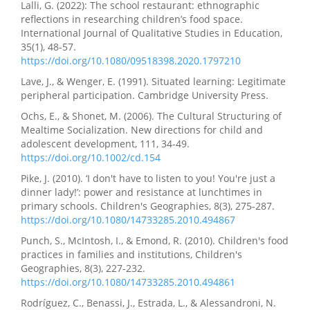
Lalli, G. (2022): The school restaurant: ethnographic
reflections in researching children’s food space.
International Journal of Qualitative Studies in Education,
35(1), 48-57.
https://doi.org/10.1080/09518398.2020.1797210
Lave, J., & Wenger, E. (1991). Situated learning: Legitimate
peripheral participation. Cambridge University Press.
Ochs, E., & Shonet, M. (2006). The Cultural Structuring of
Mealtime Socialization. New directions for child and
adolescent development, 111, 34-49.
https://doi.org/10.1002/cd.154
Pike, J. (2010). ‘I don't have to listen to you! You're just a
dinner lady!’: power and resistance at lunchtimes in
primary schools. Children's Geographies, 8(3), 275-287.
https://doi.org/10.1080/14733285.2010.494867
Punch, S., McIntosh, I., & Emond, R. (2010). Children's food
practices in families and institutions, Children's
Geographies, 8(3), 227-232.
https://doi.org/10.1080/14733285.2010.494861
Rodríguez, C., Benassi, J., Estrada, L., & Alessandroni, N.