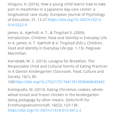
Ishiguro, H. (2016). How a young child learns how to take
part in mealtimes in a Japanese day-care center: a
longitudinal case study. European Journal of Psychology
of Education, 31, 13-27.
https://doi.org/10.1007/s10212-
014-0222-9
James, A., Kjørholt, A. T., & Tingstad V. (2009).
Introduction: Children, Food and Identity in Everyday Life.
In A. James, A. T. Kjørholt & V. Tingstad (Eds.), Children,
Food and Identity in Everyday Life (pp. 1-13). Palgrave
Macmillan.
Karrebæk, M. S. (2013). Lasagna for Breakfast. The
Respectable Child and Cultural Norms of Eating Practices
in A Danish Kindergarten Classroom. Food, Culture and
Society, 16(1), 85-
106
https://doi.org/10.2752/175174413X13500468045443
Kontopodis, M. (2013). Eating Christmas cookies, whole-
wheat bread and frozen chicken in the kindergarten:
doing pedagogy by other means. Zeitschrift für
Erziehungswissenschaft, 16(S2), 123-138.
https://doi.org/10.1007/s11618-013-0412-2