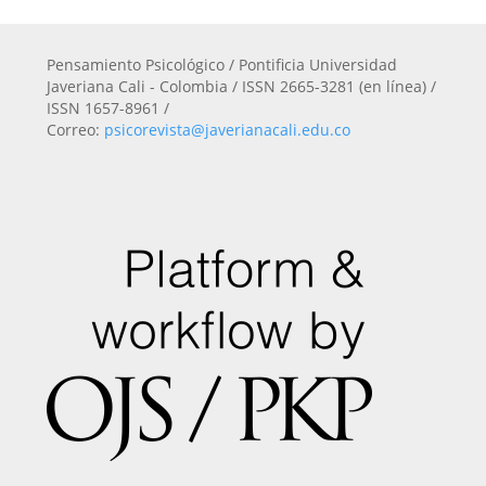
Pensamiento Psicológico / Pontificia Universidad
Javeriana Cali - Colombia / ISSN 2665-3281 (en línea) /
ISSN 1657-8961 /
Correo:
psicorevista@javerianacali.edu.co