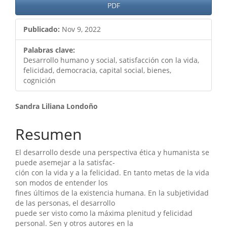
Barra
PDF
lateral
Publicado:
Nov 9, 2022
del
artículo
Palabras clave:
Desarrollo humano y social, satisfacción con la vida,
felicidad, democracia, capital social, bienes,
cognición
Contenido
Sandra Liliana Londoño
principal
Resumen
del
El desarrollo desde una perspectiva ética y humanista se
artículo
puede asemejar a la satisfac-
ción con la vida y a la felicidad. En tanto metas de la vida
son modos de entender los
fines últimos de la existencia humana. En la subjetividad
de las personas, el desarrollo
puede ser visto como la máxima plenitud y felicidad
personal. Sen y otros autores en la