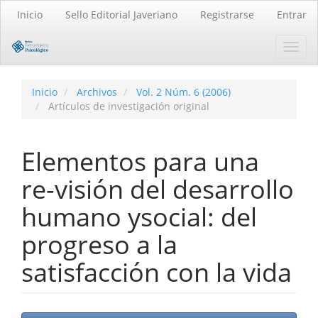
Navegación
Inicio
Sello Editorial Javeriano
Registrarse
Entrar
principal
Contenido
Toggl
principal
navig
Barra
lateral
Inicio
Archivos
Vol. 2 Núm. 6 (2006)
Artículos de investigación original
Elementos para una
re-visión del desarrollo
humano ysocial: del
progreso a la
satisfacción con la vida