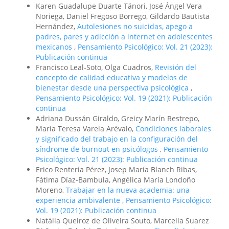
Karen Guadalupe Duarte Tánori, José Ángel Vera
Noriega, Daniel Fregoso Borrego, Gildardo Bautista
Hernández,
Autolesiones no suicidas, apego a
padres, pares y adicción a internet en adolescentes
mexicanos
,
Pensamiento Psicológico: Vol. 21 (2023):
Publicación continua
Francisco Leal-Soto, Olga Cuadros,
Revisión del
concepto de calidad educativa y modelos de
bienestar desde una perspectiva psicológica
,
Pensamiento Psicológico: Vol. 19 (2021): Publicación
continua
Adriana Dussán Giraldo, Greicy Marín Restrepo,
María Teresa Varela Arévalo,
Condiciones laborales
y significado del trabajo en la configuración del
síndrome de burnout en psicólogos
,
Pensamiento
Psicológico: Vol. 21 (2023): Publicación continua
Erico Rentería Pérez, Josep María Blanch Ribas,
Fátima Díaz-Bambula, Angélica María Londoño
Moreno,
Trabajar en la nueva academia: una
experiencia ambivalente
,
Pensamiento Psicológico:
Vol. 19 (2021): Publicación continua
Natália Queiroz de Oliveira Souto, Marcella Suarez