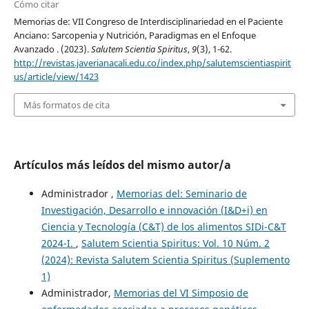
Cómo citar
Memorias de: VII Congreso de Interdisciplinariedad en el Paciente
Anciano: Sarcopenia y Nutrición, Paradigmas en el Enfoque
Avanzado . (2023).
Salutem Scientia Spiritus
,
9
(3), 1-62.
http://revistas.javerianacali.edu.co/index.php/salutemscientiaspirit
us/article/view/1423
Más formatos de cita
Artículos más leídos del mismo autor/a
Administrador ,
Memorias del: Seminario de
Investigación, Desarrollo e innovación (I&D+i) en
Ciencia y Tecnología (C&T) de los alimentos SIDi-C&T
2024-I.
,
Salutem Scientia Spiritus: Vol. 10 Núm. 2
(2024): Revista Salutem Scientia Spiritus (Suplemento
1)
Administrador,
Memorias del VI Simposio de