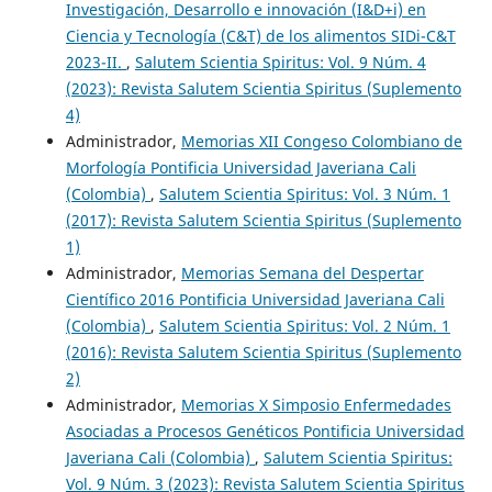
Investigación, Desarrollo e innovación (I&D+i) en
Ciencia y Tecnología (C&T) de los alimentos SIDi-C&T
2023-II.
,
Salutem Scientia Spiritus: Vol. 9 Núm. 4
(2023): Revista Salutem Scientia Spiritus (Suplemento
4)
Administrador,
Memorias XII Congeso Colombiano de
Morfología Pontificia Universidad Javeriana Cali
(Colombia)
,
Salutem Scientia Spiritus: Vol. 3 Núm. 1
(2017): Revista Salutem Scientia Spiritus (Suplemento
1)
Administrador,
Memorias Semana del Despertar
Científico 2016 Pontificia Universidad Javeriana Cali
(Colombia)
,
Salutem Scientia Spiritus: Vol. 2 Núm. 1
(2016): Revista Salutem Scientia Spiritus (Suplemento
2)
Administrador,
Memorias X Simposio Enfermedades
Asociadas a Procesos Genéticos Pontificia Universidad
Javeriana Cali (Colombia)
,
Salutem Scientia Spiritus:
Vol. 9 Núm. 3 (2023): Revista Salutem Scientia Spiritus