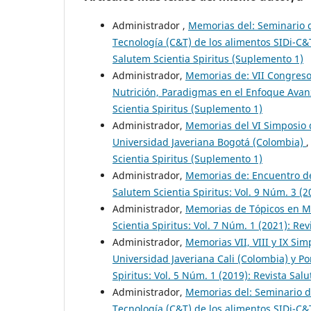
Administrador ,
Memorias del: Seminario de
Tecnología (C&T) de los alimentos SIDi-C&
Salutem Scientia Spiritus (Suplemento 1)
Administrador,
Memorias de: VII Congreso 
Nutrición, Paradigmas en el Enfoque Ava
Scientia Spiritus (Suplemento 1)
Administrador,
Memorias del VI Simposio 
Universidad Javeriana Bogotá (Colombia)
Scientia Spiritus (Suplemento 1)
Administrador,
Memorias de: Encuentro de
Salutem Scientia Spiritus: Vol. 9 Núm. 3 (
Administrador,
Memorias de Tópicos en 
Scientia Spiritus: Vol. 7 Núm. 1 (2021): Re
Administrador,
Memorias VII, VIII y IX Si
Universidad Javeriana Cali (Colombia) y P
Spiritus: Vol. 5 Núm. 1 (2019): Revista Sal
Administrador,
Memorias del: Seminario de
Tecnología (C&T) de los alimentos SIDi-C&