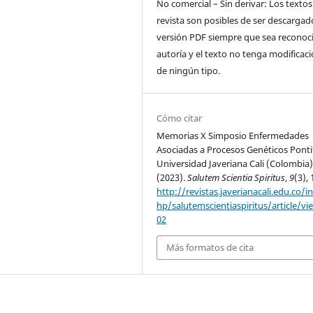
No comercial – Sin derivar: Los textos
revista son posibles de ser descargad
versión PDF siempre que sea reconoci
autoría y el texto no tenga modificac
de ningún tipo.
Cómo citar
Memorias X Simposio Enfermedades
Asociadas a Procesos Genéticos Pontif
Universidad Javeriana Cali (Colombia)
(2023).
Salutem Scientia Spiritus
,
9
(3), 
http://revistas.javerianacali.edu.co/i
hp/salutemscientiaspiritus/article/vi
02
Más formatos de cita