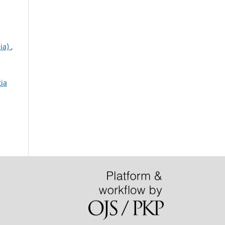
bia)
,
tia