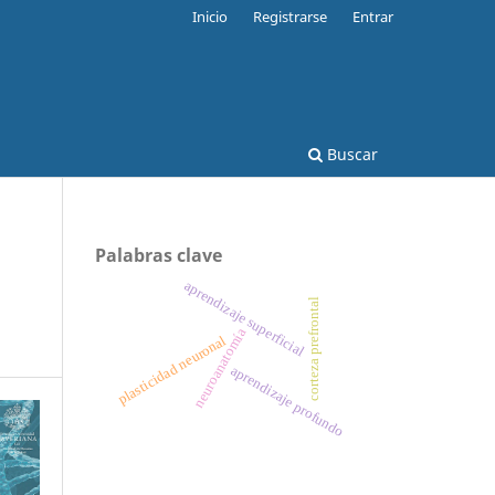
Inicio
Registrarse
Entrar
Buscar
Palabras clave
aprendizaje superficial
corteza prefrontal
neuroanatomía
plasticidad neuronal
aprendizaje profundo