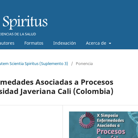
autores
Formatos
Indexación
Acerca de
lutem Scientia Spiritus (Suplemento 3)
/
Ponencia
rmedades Asociadas a Procesos
sidad Javeriana Cali (Colombia)