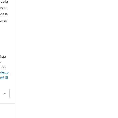
 de la
os en
da la
iones
icia
.
1-58.
ndex.p
ew/15