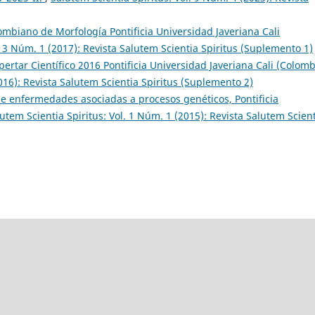
mbiano de Morfología Pontificia Universidad Javeriana Cali
. 3 Núm. 1 (2017): Revista Salutem Scientia Spiritus (Suplemento 1)
tar Científico 2016 Pontificia Universidad Javeriana Cali (Colom
2016): Revista Salutem Scientia Spiritus (Suplemento 2)
e enfermedades asociadas a procesos genéticos, Pontificia
utem Scientia Spiritus: Vol. 1 Núm. 1 (2015): Revista Salutem Scien