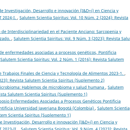
 Investigación, Desarrollo e innovación (I&D+i) en Ciencia y
T 2024-I.
,
Salutem Scientia Spiritus: Vol. 10 Núm. 2 (2024): Revista
de Interdisciplinariedad en el Paciente Anciano: Sarcopenia y
nzado.
,
Salutem Scientia Spiritus: Vol. 9 Núm. 3 (2023): Revista Sal
de enfermedades asociadas a procesos genéticos, Pontificia
,
Salutem Scientia Spiritus: Vol. 2 Núm. 1 (2016): Revista Salutem
 Trabajos Finales de Ciencia y Tecnología de Alimentos 2023-1.
,
2023): Revista Salutem Scientia Spiritus (Suplemento 2)
Microbioma: Hablemos de microbioma y salud humana
,
Salutem
vista Salutem Scientia Spiritus (Suplemento 1)
mposio Enfermedades Asociadas a Procesos Genéticos Pontificia
ontificia Universidad Javeriana Bogotá (Colombia)
,
Salutem Scientia
utem Scientia Spiritus (Suplemento 1)
 Investigación, Desarrollo e innovación (I&D+i) en Ciencia y
T 2023-II.
,
Salutem Scientia Spiritus: Vol. 9 Núm. 4 (2023): Revista